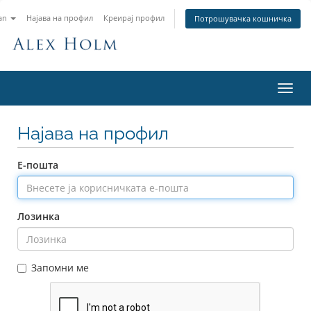
an
Најава на профил
Креирај профил
Потрошувачка кошничка
Вклу
ја
нави
Најава на профил
Е-пошта
Лозинка
Запомни ме