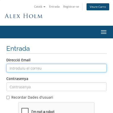
Català
Entrada
Registrar-se
Veure Carro
Canv
la
nave
Entrada
Direcció Email
Contrasenya
Recordar Dades d'usuari