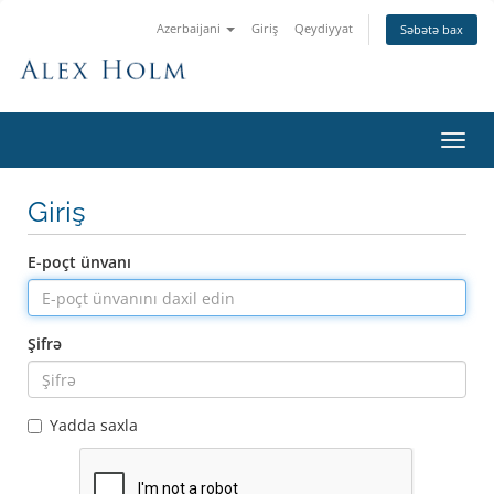
Azerbaijani
Giriş
Qeydiyyat
Səbətə bax
Naviq
keçid
Giriş
E-poçt ünvanı
Şifrə
Yadda saxla