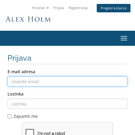
Hrvatski
Prijava
Registtracija
Pregled košarice
Preba
navig
Prijava
E-mail adresa
Lozinka
Zapamti me