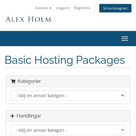
Svenska
Logga in
Registrera
Se kundvagnen
Växla
navig
Basic Hosting Packages
Kategorier
Handlingar